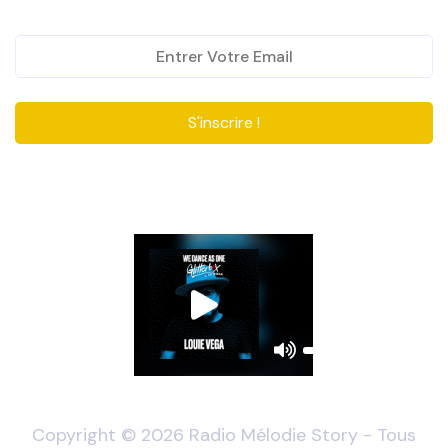
S'inscrire !
Copyright ©
2026 Radio Mélodie Story - Tous